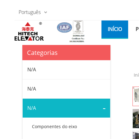
Português
INÍCIO
P
Categorias
N/A
In
N/A
-
N/A
Componentes do eixo